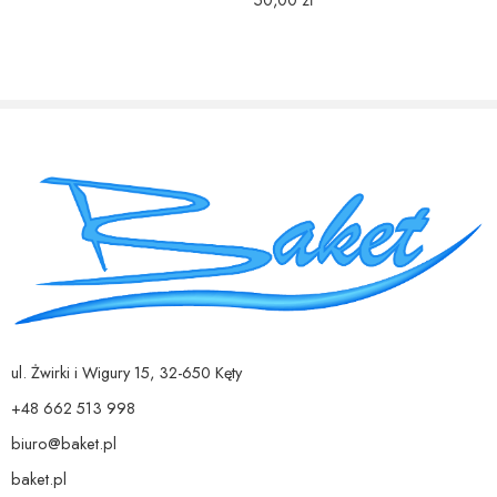
Wszystkie produkty jakie powstają w pracowni są starannie wykonane
z dbałością o każdy szczegół.
ul. Żwirki i Wigury 15, 32-650 Kęty
Staramy się sprostać największym wymaganiom naszych klientów.
+48 662 513 998
biuro@baket.pl
Stawiamy na jakość wykonanych przez nas produktów.
baket.pl