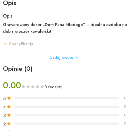
Opis
Opis
Grawerowany dekor „Dom Pana Młodego” – idealna ozdoba na
ślub i wieczór kawalerski!
Specyfikacja:
Materiał:
Sklejka drewniana 3 mm
Czytaj więcej
Opinie (0)
Średnica:
25 cm
Kolor:
Naturalne drewno
0.00
0 recenzji
Precyzyjne cięcie laserowe
– piękne detale i gładkie krawędzie
5
0
4
Romantyczny design
z delikatnym napisem i serduszkami
0
3
0
Idealne do:
2
0