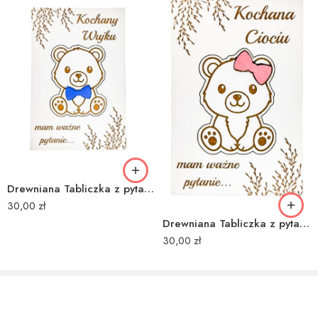
z dbałością o każdy szczegół.
Staramy się sprostać największym wymaganiom naszych klientów.
Stawiamy na jakość wykonanych przez nas produktów.
Dokładamy wszelkich starań aby cieszyły oko oraz umożliwiały
sprawną pracę.
Zapraszamy do naszego zaczarowanego drewnianego świata!
Drewniana Tabliczka z pytaniem do Wujka Czy zostaniesz moim Ojcem Chrzestnym
30,00
zł
Drewniana Tabliczka z pytaniem do Cioci Czy zostaniesz moją Matką Chrzestną
30,00
zł