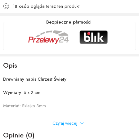
18
osób
ogląda teraz ten produkt
Bezpieczne płatności
Opis
Drewniany napis Chrzest Święty
Wymiary
: 6 x 2 cm
Materiał
: Sklejka 3mm
Zastosowanie
: Idealny napis do Aniołków makramowych, kartek
Czytaj więcej
okolicznościowych i wielu innych rzeczy
Opinie (0)